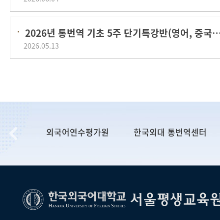
2026년 통번역 기초 5주 단기특강반(영어, 중국어
2026.05.13
s Seul
외국어연수평가원
한국외대 통번역센터
서울평생교육