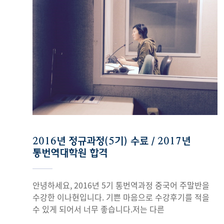
수업에서는 뉴욕타임스와 같은 질 높은 글들을 보면서
일을 잘 수행하기 위해 회사와 병행할 수 있는
좋은 영어를 공부할 수 있었고, 그런 지문들을 또
수업과정을 찾던 중, 한국외국어대학교 평생교육원에서
번역하고 요약하는 연습을 하며 깊이 있는 공부를 할 수
진행하는 통번역기초과정 프로그램을 알게 되어
있었습니다. 평소에 영어를 영어로 요약하는 게 제겐
신청하게 되었습니다. 먼저 통역사는 단순히 언어를
가장 힘든 부분이었는데 교수님의 논리력에 매번
잘하는 것 뿐만 아니라 논리력, 순발력, 집중력, 자신감
감탄하며 배워가는 것이 너무 많았습니다. 또 평소에
등 복합적인 부분에서 많은 훈련이 필요한 직업임을
저는 글을 쓸 때 어떻게 하면 더 잘 쓸 수 있을까 라는
알게 되었습니다. 이 수업을 통해 이러한 통역, 번역의
생각에 빠져 있었는데 예쁜 글을 쓰는 것보다는 글의
가장 전제가 되는 부분을 생각 할 수 있었습니다. 딱딱한
논점을 파악해서 필요한 말을 쓰고 취사선택을 어떻게
문법적인 설명에서 벗어나, 실제로 통역, 번역을
해야 하는지, 필자의 말을 어떻게 잘 전달할 수 있는지를
해봄으로써 실전에서 요구되는 능력을 기르는 것에
생각하고 글로 옮기는 것이 우선이라는 것을
도움이 되었다고 생각합니다. 수업이 통역,번역,말하기,
2016년 정규과정(5기) 수료 / 2017년
가르쳐주셔서 정말 감사 드립니다. 한국어 표현에
작문 네 가지로 세분화 되어있어 순발력, 언어력,
통번역대학원 합격
있어서 조사 하나하나의 중요성을 배우는 계기가 되기도
발음교정, 논리력을 모두 균형있게 공부할 수
했습니다. 다양한 종류의 번역을 통해서 글의 목적에
있었습니다. 저 같은 경우에는 순발력이 부족하거나
따라 뉘앙스나 표현을 다르게 쓰는 방법을 배운 것도
자신감 없는 모습이 가장 문제였는데, 매주 다양한
안녕하세요, 2016년 5기 통번역과정 중국어 주말반을
정말 많은 도움이 되었습니다. 특히 교수님의 꼼꼼한
주제로 훈련하는 과정에서 조금씩 자신감을 찾았습니다.
수강한 이나현입니다. 기쁜 마음으로 수강후기를 적을
피드백 덕분에 저의 단점들과 자주 하는 실수를 깨닫고
또 교수님의 객관적인 시선으로 봐주신 1:1 피드백을
수 있게 되어서 너무 좋습니다.저는 다른
개선하는 기회를 가질 수 있었다는 것이 최고
통해 반복적으로 지적되는 부분을 고쳐갈 수
수강생분들과는 다르게 한국외대 통번역 대학원 입시를