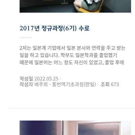
실제로 필드에서 활발하게 활동을 하시는 현직 통
번역사 교수님들에게서 생생하고 도움이 되는 조언을
들을 수 있어서 너무 유익한 시간을 보낼 수 있었습니다.
통역 수업에서는 영한, 한영 통역을 필기하거나 외워서
2017년 정규과정(6기) 수료
해보거나 지문이 어려울 때는 시역을 하고 교수님께서
많이 도와주셔서 부담은 되지 않으면서 가져가는 것이
많아서 좋았습니다. 기계적으로 외운 표현보다는
2저는 일본계 기업에서 일본 본사와 연락을 주고 받는
자연스러운 진짜 영어를 배울 수 있었고 사전에 나와
일을 하고 있습니다. 학부도 일본학과를 졸업했기
있는 그대로의 단어를 옮겨서 딱딱하게 직역하는 것보다
때문에 일본어는 어느 정도 자신이 있었고, 졸업 후에
한국어나 영어로 자연스럽게, 더욱 한국어답게, 더욱
따로 배울 일은 없다고 생각했습니다. 하지만 일본어를
영어답게 말할 수 있는 법을 배울 수 있었습니다. 통역의
쓰는 일을 하다보니, 회사에서 출장으로 일본을 가거나
작성일
2022.05.25
생명은 순발력과 화자가 말하고자 하는 의미를 정확히
일본 본사에서 한국을 방문하는 경우 중간에서 통역을
작성자
배주희 - 통번역기초과정(한일)
조회
673
전달하는 것 그리고 행간을 읽는 것이라고 생각합니다.
겸하는 일이 종종 있었는데, 이것이 참 난처했었습니다.
이런 능력은 아직도 부족하지만 그런 능력을 갖추신
평소에는 하지 않았던 문법적인 실수를 하는 것은
교수님에게서 수업을 들으면서 정말 많이 배우고 느끼는
물론이고 말이 조금만 길어지면 기억을 못하거나
게 많았습니다. 좋은 글들은 다시 한 번 더 자세히 볼
버벅거리는 등, 분명히 자신있다고 생각했던 일본어인데
기회도 주시고 따라 읽는 섀도잉 연습, 이미 아는
영 엉뚱한 말을 하는 제 모습을 보면서 그 나라 언어를
지문이지만 짧게나마 동시통역 연습도 할 수 있는
한다는 것과 통역은 또 다른 공부이며 훈련이
기회도 얻어서 매시간 알차고 즐겁게 보냈습니다. 번역
필요하다는 것을 깨닫게 되었습니다.회사에서 좀 더 제