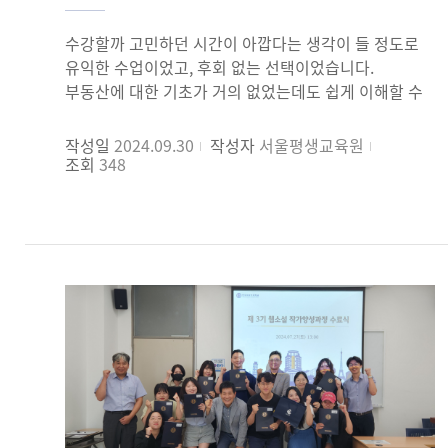
수강할까 고민하던 시간이 아깝다는 생각이 들 정도로
유익한 수업이었고, 후회 없는 선택이었습니다.
부동산에 대한 기초가 거의 없었는데도 쉽게 이해할 수
있었습니다. 무엇보다 매 수업이 즐겁고
기다려졌습니다.
작성일
2024.09.30
작성자
서울평생교육원
조회
348