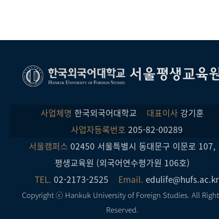
데도 함께 고민해주신 사무실 선생님. 다 쓰고 나니까
터닝포인트가 되었다고 자신 있게 말할 수 있습니다.
필요없지 않을까? 라고 생각했습니다. 아마 저와 같은
무슨 연말 시상식 소감 같네요. 그래도 통번역 과정을
미처 몰랐던 새로운 영어의 세계를 경험했으며,
생각을 가지신 분이 많을 거라 생각합니다. 사실 저는
들었던 6개월의 시간은 저에게 피가 되고 살이 되는
어려움을 이겨내는 과정에서 큰 성취감과 자신감을
부끄럽게도 이 과정만 들으면 정말 일본어는 여기서
경험이었습니다. 이 자리를 빌어 모든 분들께 다시 한 번
얻었습니다. 어쩌면 무의미하게 사라졌을지도 모를
끝낸다, 라고 생각했습니다. 하지만 수업을 듣고 나서
감사의 말씀을 드립니다. 감사합니다.
토요일의 투자가 평생의 자산이 되었다고 생각합니다.
내가 지금까지 공부했던 것과 전혀 방향이 다름을
여기에 더해 멋진 동기생들과 맺은 인연은 저에게
깨닫고 내가 참 많이 부족했구나, 앞으로 공부할 것이
서울평생교육
소중한 선물입니다. 나이와 전공, 직업도 다른 사람들이
태산이구나, 조금 더 빨리 시작하지 못한 것에 후회가
한 가지 공동의 목표를 향해 함께 고민하고 격려하며
들었습니다. 오랜 시간 언어를 공부했지만 또 다른
나아갔기에 결코 짧지않은 과정을 무사히 마칠 수
새로운 도전이었습니다.저희 반 수강생들 모두 통번역에
사업체명
한국외국어대학교
대표이사
강기훈
있었습니다. 이제 그들과 함께 할 수 없는 토요일이
흥미를 가지게 되어 이 수강이 끝나고도 어떤 식으로도
한동안은 허전함으로 채워질 것만 같습니다. Will is
같이 스터디를 이어나갈 것을 생각하고 있는 걸 보면,
사업자등록번호
205-82-00289
power! (의지가 힘이다!) 라는 영어 속담이 있습니다.
이는 비단 저 뿐만이 느끼는 것이 아니라고 생각합니다.
서울캠퍼스
02450 서울특별시 동대문구 이문로 107,
지금 혹시 주저하신다면 의지를 갖고 도전하세요!후회
꼭 통번역대학원 진학, 통번역사가 되는 것이 목표가
평생교육원 (외국어연수평가원 106호)
없는 결과를 얻을 수 있을 것입니다.
아니어도, 언어를 공부한다면 통번역 훈련은 누구에게나
도움이 될 수 있을 것이라 생각합니다. 저 역시 실제로
TEL.
02-2173-2525
Email.
edulife@hufs.ac.k
회사에서 당장 요구되는 능력이었기 때문에 수강을
Copyright ⓒ Hankuk University of Foreign Studies. All Righ
결심했고, 수강을 마친 지금도 이는 훈련없이는 결코 잘
Reserved.
할 수 없는 부분이라 생각합니다. 앞으로도 기초과정을