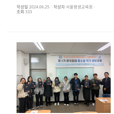
되어서 돈을 번 기분이 듭니다. 앞으로 한국외대에서
작성일
2024.06.25
작성자
서울평생교육원
지자체와 협력하여 이런 과정들을 많이 열어주셨으면
조회
333
좋겠습니다.