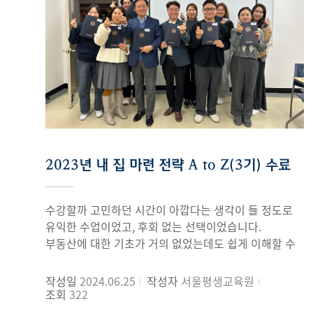
2023년 내 집 마련 전략 A to Z(3기) 수료
수강할까 고민하던 시간이 아깝다는 생각이 들 정도로
유익한 수업이었고, 후회 없는 선택이었습니다.
부동산에 대한 기초가 거의 없었는데도 쉽게 이해할 수
있었습니다. 무엇보다 매 수업이 즐겁고
기다려졌습니다.
작성일
2024.06.25
작성자
서울평생교육원
조회
322