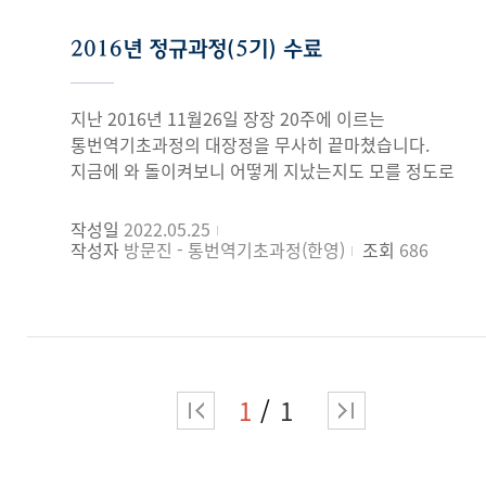
통번역 대학원 입학을 목표로 하고 있었기 때문에
무지함을 깨닫고 겸손해지는 동시에 새로운 것을
달라짐을 느꼈고, 스스로도 만족할 만한 번역을 하면
주말마다 와서 수업을 듣고, 동시통역 부스 수업을 듣는
알아간다는 짜릿함과 즐거움을 맛볼 수 있기에 몸에
정말 뿌듯했습니다. 무엇보다 교수님의 꼼꼼한 첨삭이
2016년 정규과정(5기) 수료
모든 과정들이 시험을 포기하지 않도록 절 지탱해주는
좋은 마약이라고 표현하고 싶네요. 앞으로도 계속 통
방향을 잡는데 큰 도움이 되었습니다. 외국어만큼
원동력이었습니다. 그 중 수업을 진행해주시는 네 분
번역 공부를 하고 싶도록 동기부여 해주시고 더 많은
모국어를 얼마나 신경써야 하는지도 생각할 수 있는
강사님들의 격려가 가장 힘이 되었습니다. 다들 저처럼
열정을 가지게 해주셔서 감사합니다.
지난 2016년 11월26일 장장 20주에 이르는
시간이었습니다. 또 이 수업은 1:1 수업과 단체수업의
입시를 준비해보셨던 분들로 함께 공감해주시고 용기를
통번역기초과정의 대장정을 무사히 끝마쳤습니다.
성격이 함께 있습니다. 개개인을 위한 공부를 하면서도
불어넣어주셔서 좋은 성과를 거둘 수 있었다고
지금에 와 돌이켜보니 어떻게 지났는지도 모를 정도로
때로는 수강생들이 서로의 취약한 부분에 대해 크리틱을
생각합니다. 마지막으로 통역을 하는데 요약의 중요성과
빠르게 흘러간 시간입니다. 저의 경우 통번역기초과정
하여, 잘하는 부분은 더 잘하도록, 못하는 부분도 보강할
뼈대 잡는 법을 늘 강조해주셨던 박혜진 선생님, 저렇게
신청에 앞서 많은 고민을 했습니다.한국외국어대학교의
수 있는 점이 장점이었다고 생각합니다. 여러 명이 함께
작성일
2022.05.25
완벽하게 한국어를 구사할 수 있구나 입이 떡 벌어지게
뛰어난 명성과 교육과정은 놓치기 싫은 기회지만,
함으로써 공통적으로 가진 문제는 무엇인지, 더 좋은
작성자
방문진 - 통번역기초과정(한영)
조회
686
하셨던 야오캉 선생님, 긴장하지 않고 편안하게 말할 때
달콤한 주말 토요일을 포기해야 하는 암울한(?) 현실과
통번역을 위해서 노력해야 할 점에 대해서 생각할 수
저 잘한다며 면접을 준비하는 제게 끝까지 용기를
대전에서 통학을 해야하는 개인적 어려움이 한동안
있었습니다.수업 전체적으로 통번역 기본기에 골자가
불어넣어주셨던 육영화 선생님, 동시통역 전문이자
결심을 주저하게 만들었습니다. 지금은 웃으며
되는 부분을 배울 수 있어서 좋았습니다. 언어를
번역의 여왕으로 실제 회사 생활에 쓰이는 비즈니스
떠올리지만 아예 수업을 따라가지도 못하는 것은
공부하면서, 특히나 전공으로 한 사람들은 한번쯤은
메일 작성법을 알려주신 양혜금 선생님. 그리고 중간
아닐까? 내심 큰 걱정이 앞섰던 첫 수업시간이
전문 통번역사에 대해 생각해 볼 것이라 생각합니다.
고사 피드백 시간을 통해 열심히 해보라고 기운 주셨던
생각나기도 합니다. 때로는 내가 이것밖에 안되나? 하는
저는 통번역은 꼭 통번역사를 목표로 하는 사람이 하는
1
1
김진아 교수님, 합격 후 특강 시간에 만나뵜던 황지연
자괴감에 빠지기도 했고 어느때는 넘을 수 없는 커다란
전문적인 공부 라는 막연한 편견을 가지고 있었던 것
교수님. 자기가 합격한 것 같다며 방방 뛰고 함께
벽을 마주하는 기분도 들었습니다. 하지만 지금은 본
같습니다. 일반인이 통번역을 훈련받을 수 있는 과정이
기뻐해준 우리반 통쉐들. 시험 때문에 자주 수업 빠지는
과정이 제가 영어에 새롭게 눈을 뜨는 소중한
있는지도 몰랐고, 통번역사가 될 것이 아닌 이상 굳이