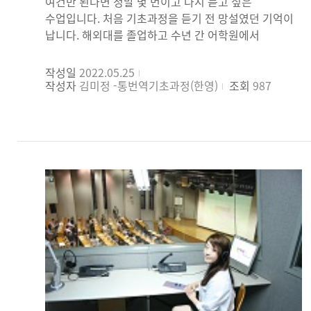
여건만 된다면 정말 몇 번이고 다시 듣고 싶은
수업입니다. 처음 기초과정을 듣기 전 망설였던 기억이
납니다. 해외대를 졸업하고 수년 간 어학원에서
영어선생님을 하다가 통 번역에 관심을 갖게 되어 여러
군데를 알아보던 중 해당 수업을 알게 되었는데요,
작성일
2022.05.25
통번역하면 한국외대라는 정도는 알고 있었지만 기초
작성자
김미정 -통번역기초과정(한영)
조회
987
라는 단어 때문에 혹시나 너무 쉽지는 않을까 라고
잠시마나 착각을 하기도 했었습니다. 하지만 첫 수업을
들은 후 그런 생각을 애초에 왜 했을까 라고 웃었던
기억이 나네요. 매일 영어를 접하고 신문을 구독해도
부족함이 많다는 것을 다시 한 번 깨닫게 해주고 많은
것을 배울 기회를 준 수업이었습니다. 정말 질 높고
맞춤식의 강의를 해주신 교수님들께 다시 한 번 감사
드리고 싶습니다. 설사 영어실력이 조금 부족하다고
해도 걱정할 필요는 없을 듯합니다. 각 수강생의 필요나
수준에 따라 분반이 되고, 같은 반 안에서도 수업이
소수정예로 진행되기 때문에 정말 개개인에게 필요한
상세하고 도움이 되는 피드백과 배려를 해주시거든요.
다양한 분야의 글들을 통 번역 할 수 있는 기회가 있었고