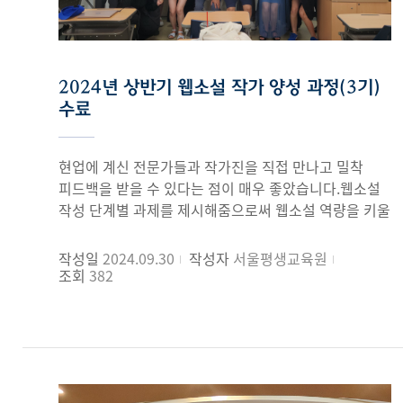
2024년 상반기 웹소설 작가 양성 과정(3기)
수료
현업에 계신 전문가들과 작가진을 직접 만나고 밀착
피드백을 받을 수 있다는 점이 매우 좋았습니다.웹소설
작성 단계별 과제를 제시해줌으로써 웹소설 역량을 키울
수 있었던 점과 정확한 트렌드요약으로 자료조사 단축에
충분한 도움이 되었습니다.작가 지망생 입장에서 웹소설
작성일
2024.09.30
작성자
서울평생교육원
분야의 귀중한 인맥의 장을 열어준다는 점에서 매우
조회
382
좋았습니다.